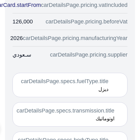
144,900
carCard.startFrom
carDetailsP
126,000
carDetail
2026
carDetailsPage.pri
سـعودي
carDetai
carDetailsPage.spec
carDetailsPage.specs.